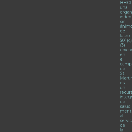
HHCI
una
organ
indep
sin
ánim
de
lucro
501(c)
(3)
ubica
en
el
camp
de
St.
Martin
es
un
recur
integr
de
salud
ment
al
servic
de
la