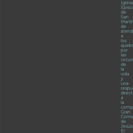
Iglesi
Episc
de
San
Martí
de
atend
a
los
quebr
por
las
circu
de
la
vida
y
una
respu
direc
a
la
comp
Gran
Comis
de
Jesús
El