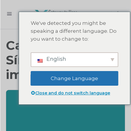
We've detected you might be
speaking a different language. Do
you want to change to:
Categoría:
Síndrome del
English
impostor
Change Language
Close and do not switch language