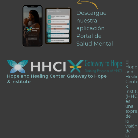
Descargue
nuestra
aplicación
Portal de
Salud Mental
El
Hope
and
Hope and Healing Center
Gateway to Hope
Heali
& Institute
Cente
&
Instit
(HHCI
es
una
expre
de
la
visión
de
la